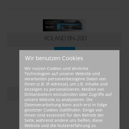
DTF-Direct-to-Film
ROLAND BN-20D
Details
Wir benutzen Cookies
Wir nutzen Cookies und ähnliche
Technologien auf unserer Website und
verarbeiten personenbezogene Daten von
Ihnen (z.B. IP-Adresse), um z.B. Inhalte und
Anzeigen zu personalisieren, Medien von
ROLAND BY-20
Drittanbietern einzubinden oder Zugriffe auf
unsere Website zu analysieren. Die
Datenverarbeitung kann auch erst in Folge
Details
gesetzter Cookies stattfinden. Einige von
ihnen sind essenziell für den Betrieb der
Seite, während andere uns helfen, diese
Website und die Nutzererfahrung zu