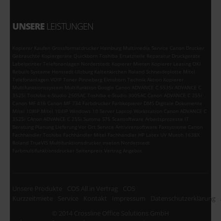
UNSERE
LEISTUNGEN
Kopierer Kaufen Grossformatdrucker Hamburg Multimedia Service Canon Drucker
Gebrauchte Kopiergeräte Quickborn Toshiba Ersatzteile Reparatur Druckgeräte
Labelprinter Telefonanlagen Norderstedt Kopierer Mieten Kopierer Leasing OKI
Rebuilt Systeme Henstedt-Ulzburg Kaltenkirchen Roland Schneideplotte Mitel
Telefonanlagen VOIP Toner Pinneberg Elmshorn Technik Aktion Kopierer
Multifunktionssystem Multifunktion Google Canon ADVANCE C 5535i ADVANCE C
3525i Toshiba e-Studio 2505AC Toshiba e-Studio 3005AC Canon ADVANCE C 255i
Canon MF 416 Canon MF 734 Farbdrucker Farbkopierer DMS Digitale Dokumente
Mitel 108IP Mitel 104IP Windows 10 Server Laptop Workstation Canon ADVANCE C
3525i CAnon ADVANCE C 255i Summa S75 Scansoftware Arbeitsprozesse IT
Beratung Planung Lieferung Vor Ort Service Antivirensoftware Faxsysteme Canon
Fachhändler Toshiba Fachhändler Mitel Fachhändler HP Latex UV Mutoh 1638X
Roland TrueVIS Multifunktionsdrucker mieten Norderstedt
Farbmultifunktionsdrucker Seitenpreis Vertrag Angebot
Unsere Produkte
COS All in Vertrag
COS
Kurzzeitmiete
Service
Kontakt
Impressum
Datenschutzerklärung
© 2014 Crossline Office Solutions GmbH