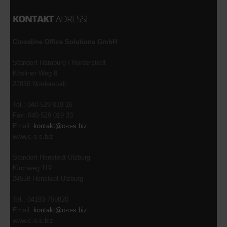
KONTAKT
ADRESSE
Crossline Office Solutions GmbH
Standort Hamburg / Norderstedt
Kösliner Weg 8
22850 Norderstedt
Tel.: 040-529 019 16
Fax: 040-529 019 33
Email:
kontakt@c-o-s.biz
www.c-o-s.biz
Standort Henstedt-Ulzburg
Kirchweg 119
24558 Henstedt-Ulzburg
Tel.: 04193-750820
Email:
kontakt@c-o-s.biz
www.c-o-s.biz