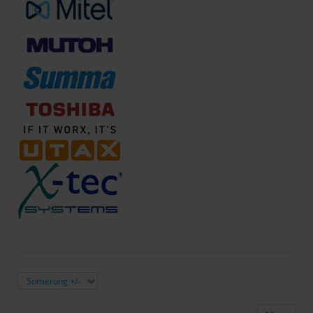
Sortiert nach
Hersteller:
Sortierung +/-
Canon
Ergebnisse 1 - 11 von 11