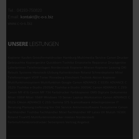
Tel.: 04193-750820
Email:
kontakt@c-o-s.biz
www.c-o-s.biz
UNSERE
LEISTUNGEN
Kopierer Kaufen Grossformatdrucker Hamburg Multimedia Service Canon Drucker
Gebrauchte Kopiergeräte Quickborn Toshiba Ersatzteile Reparatur Druckgeräte
Labelprinter Telefonanlagen Norderstedt Kopierer Mieten Kopierer Leasing OKI
Rebuilt Systeme Henstedt-Ulzburg Kaltenkirchen Roland Schneideplotte Mitel
Telefonanlagen VOIP Toner Pinneberg Elmshorn Technik Aktion Kopierer
Multifunktionssystem Multifunktion Google Canon ADVANCE C 5535i ADVANCE C
3525i Toshiba e-Studio 2505AC Toshiba e-Studio 3005AC Canon ADVANCE C 255i
Canon MF 416 Canon MF 734 Farbdrucker Farbkopierer DMS Digitale Dokumente
Mitel 108IP Mitel 104IP Windows 10 Server Laptop Workstation Canon ADVANCE C
3525i CAnon ADVANCE C 255i Summa S75 Scansoftware Arbeitsprozesse IT
Beratung Planung Lieferung Vor Ort Service Antivirensoftware Faxsysteme Canon
Fachhändler Toshiba Fachhändler Mitel Fachhändler HP Latex UV Mutoh 1638X
Roland TrueVIS Multifunktionsdrucker mieten Norderstedt
Farbmultifunktionsdrucker Seitenpreis Vertrag Angebot