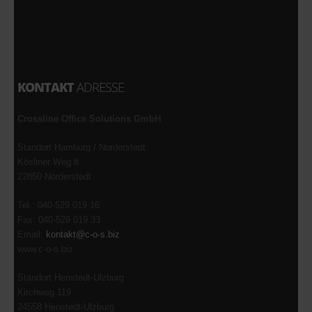
KONTAKT
ADRESSE
Crossline Office Solutions GmbH
Standort Hamburg / Norderstedt
Kösliner Weg 8
22850 Norderstedt
Tel.: 040-529 019 16
Fax: 040-529 019 33
Email:
kontakt@c-o-s.biz
www.c-o-s.biz
Standort Henstedt-Ulzburg
Kirchweg 119
24558 Henstedt-Ulzburg