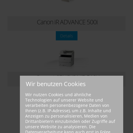
Canon iR ADVANCE 500i
Details
Canon i-SENSYS MF-512X
Wir benutzen Cookies
Details
Wir nutzen Cookies und ähnliche
Technologien auf unserer Website und
verarbeiten personenbezogene Daten von
Ihnen (z.B. IP-Adresse), um z.B. Inhalte und
Anzeigen zu personalisieren, Medien von
Drittanbietern einzubinden oder Zugriffe auf
unsere Website zu analysieren. Die
Datenverarbeitung kann auch erst in Folge