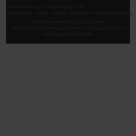
Unsere Produkte
COS All in Vertrag
COS
Kurzzeitmiete
Service
Kontakt
Impressum
Datenschutzerklärung
© 2014 Crossline Office Solutions GmbH
Ihr Partner für Systemlösung, Kopierer und Büroausstattung in
Hamburg und Norderstedt.