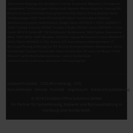
Gebrauchte Kopiergeräte Quickborn Toshiba Ersatzteile Reparatur Druckgeräte
Labelprinter Telefonanlagen Norderstedt Kopierer Mieten Kopierer Leasing OKI
Rebuilt Systeme Henstedt-Ulzburg Kaltenkirchen Roland Schneideplotte Mitel
Telefonanlagen VOIP Toner Pinneberg Elmshorn Technik Aktion Kopierer
Multifunktionssystem Multifunktion Google Canon ADVANCE C 5535i ADVANCE C
3525i Toshiba e-Studio 2505AC Toshiba e-Studio 3005AC Canon ADVANCE C 255i
Canon MF 416 Canon MF 734 Farbdrucker Farbkopierer DMS Digitale Dokumente
Mitel 108IP Mitel 104IP Windows 10 Server Laptop Workstation Canon ADVANCE C
3525i CAnon ADVANCE C 255i Summa S75 Scansoftware Arbeitsprozesse IT
Beratung Planung Lieferung Vor Ort Service Antivirensoftware Faxsysteme Canon
Fachhändler Toshiba Fachhändler Mitel Fachhändler HP Latex UV Mutoh 1638X
Roland TrueVIS Multifunktionsdrucker mieten Norderstedt
Farbmultifunktionsdrucker Seitenpreis Vertrag Angebot
Unsere Produkte
COS All in Vertrag
COS
Kurzzeitmiete
Service
Kontakt
Impressum
Datenschutzerklärung
© 2014 Crossline Office Solutions GmbH
Ihr Partner für Systemlösung, Kopierer und Büroausstattung in
Hamburg und Norderstedt.