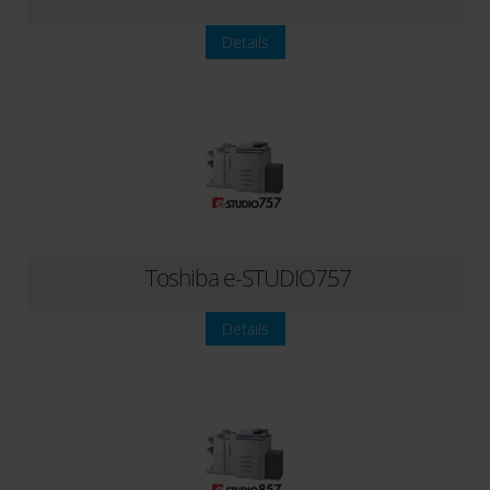
Details
Toshiba e-STUDIO757
Details