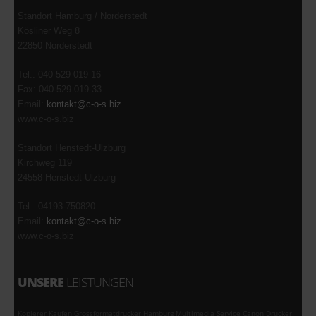
Standort Hamburg / Norderstedt
Kösliner Weg 8
22850 Norderstedt
Tel.: 040-529 019 16
Fax: 040-529 019 33
Email:
kontakt@c-o-s.biz
www.c-o-s.biz
Standort Henstedt-Ulzburg
Kirchweg 119
24558 Henstedt-Ulzburg
Tel.: 04193-750820
Email:
kontakt@c-o-s.biz
www.c-o-s.biz
UNSERE
LEISTUNGEN
Kopierer Kaufen Grossformatdrucker Hamburg Multimedia Service Canon Drucker