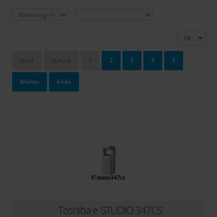
Sortiert nach
Hersteller:
Sortierung +/-
Hersteller auswählen
Ergebnisse 1 - 18 von 75
Start
Zurück
1
2
3
4
5
Weiter
Ende
Seite 1 von 5
Rebuild Systeme
Toshiba e-STUDIO 347CS